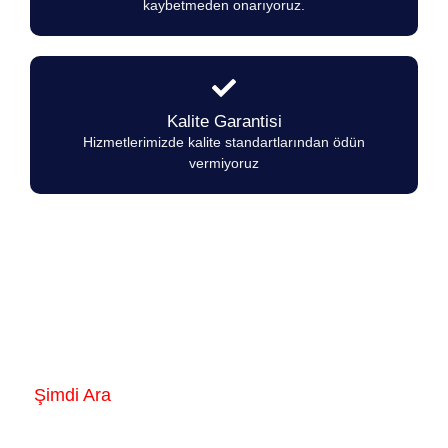
kaybetmeden onarıyoruz.
Kalite Garantisi
Hizmetlerimizde kalite standartlarından ödün
vermiyoruz
Empero Ocaklarında herhangi bir arıza
durumunda 7/24 hizmetinizdeyiz.
Şimdi Ara