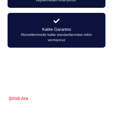
Kalite Garantisi
Hizmetlerimizde kalite standartlarından ödün
vermiyoruz
Empero Ocaklarında herhangi bir arıza
durumunda 7/24 hizmetinizdeyiz.
Şimdi Ara