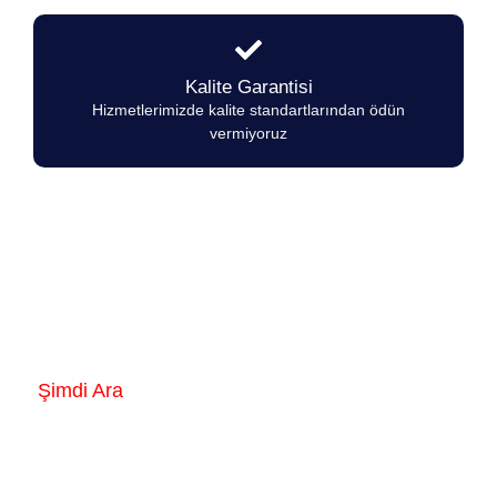
Kalite Garantisi
Hizmetlerimizde kalite standartlarından ödün
vermiyoruz
Empero Ocaklarında herhangi bir arıza
durumunda 7/24 hizmetinizdeyiz.
Şimdi Ara