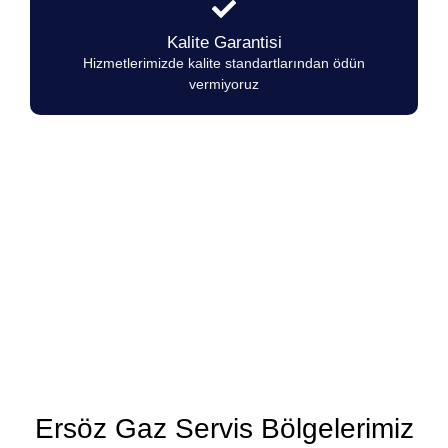
Kalite Garantisi
Hizmetlerimizde kalite standartlarından ödün
vermiyoruz
Ersöz Gaz Marka Ocakların herhangi
bir arıza durumunda 7/24
hizmetinizdeyiz.
Ersöz Gaz Servis Bölgelerimiz