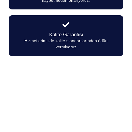
kaybetmeden onarıyoruz.
Kalite Garantisi
Hizmetlerimizde kalite standartlarından ödün
vermiyoruz
Ersöz Gaz Marka Ocakların herhangi
bir arıza durumunda 7/24
hizmetinizdeyiz.