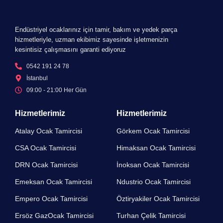
Endüstriyel ocaklarınız için tamir, bakım ve yedek parça
hizmetleriyle, uzman ekibimiz sayesinde işletmenizin
kesintisiz çalışmasını garanti ediyoruz
0542 191 24 78
İstanbul
09:00 - 21:00 Her Gün​
Hizmetlerimiz
Hizmetlerimiz
Atalay Ocak Tamircisi
Görkem Ocak Tamircisi
CSA Ocak Tamircisi
Himaksan Ocak Tamircisi
DRN Ocak Tamircisi​
İnoksan Ocak Tamircisi
Emeksan Ocak Tamircisi​
Ndustrio Ocak Tamircisi
Empero Ocak Tamircisi​
Öztiryakiler Ocak Tamircisi
Ersöz GazOcak Tamircisi​
Turhan Çelik Tamircisi