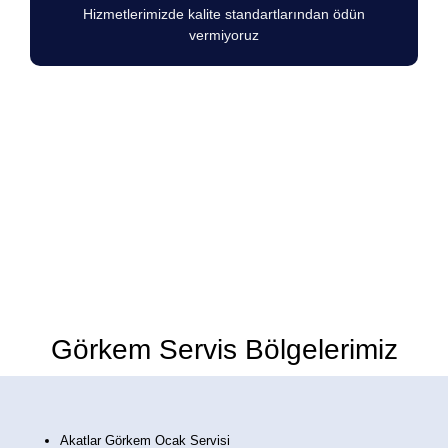
Hizmetlerimizde kalite standartlarından ödün
vermiyoruz
Görkem Marka Ocakların herhangi bir
arıza durumunda 7/24 hizmetinizdeyiz.
Görkem Servis Bölgelerimiz
Akatlar Görkem Ocak Servisi