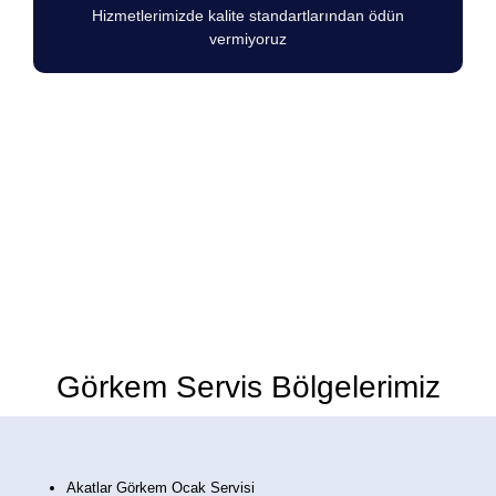
Hizmetlerimizde kalite standartlarından ödün
vermiyoruz
Görkem Marka Ocakların herhangi bir
arıza durumunda 7/24 hizmetinizdeyiz.
Görkem Servis Bölgelerimiz
Akatlar Görkem Ocak Servisi