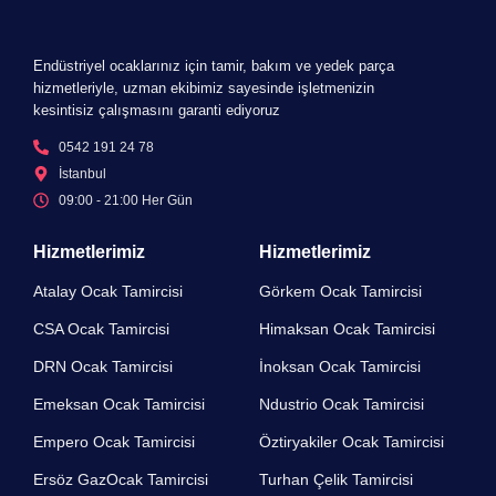
Endüstriyel ocaklarınız için tamir, bakım ve yedek parça
hizmetleriyle, uzman ekibimiz sayesinde işletmenizin
kesintisiz çalışmasını garanti ediyoruz
0542 191 24 78
İstanbul
09:00 - 21:00 Her Gün​
Hizmetlerimiz
Hizmetlerimiz
Atalay Ocak Tamircisi
Görkem Ocak Tamircisi
CSA Ocak Tamircisi
Himaksan Ocak Tamircisi
DRN Ocak Tamircisi​
İnoksan Ocak Tamircisi
Emeksan Ocak Tamircisi​
Ndustrio Ocak Tamircisi
Empero Ocak Tamircisi​
Öztiryakiler Ocak Tamircisi
Ersöz GazOcak Tamircisi​
Turhan Çelik Tamircisi