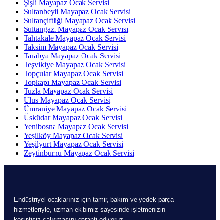
Şişli Mayapaz Ocak Servisi
Sultanbeyli Mayapaz Ocak Servisi
Sultançiftliği Mayapaz Ocak Servisi
Sultangazi Mayapaz Ocak Servisi
Tahtakale Mayapaz Ocak Servisi
Taksim Mayapaz Ocak Servisi
Tarabya Mayapaz Ocak Servisi
Teşvikiye Mayapaz Ocak Servisi
Topçular Mayapaz Ocak Servisi
Topkapı Mayapaz Ocak Servisi
Tuzla Mayapaz Ocak Servisi
Ulus Mayapaz Ocak Servisi
Ümraniye Mayapaz Ocak Servisi
Üsküdar Mayapaz Ocak Servisi
Yenibosna Mayapaz Ocak Servisi
Yeşilköy Mayapaz Ocak Servisi
Yeşilyurt Mayapaz Ocak Servisi
Zeytinburnu Mayapaz Ocak Servisi
Endüstriyel ocaklarınız için tamir, bakım ve yedek parça
hizmetleriyle, uzman ekibimiz sayesinde işletmenizin
kesintisiz çalışmasını garanti ediyoruz