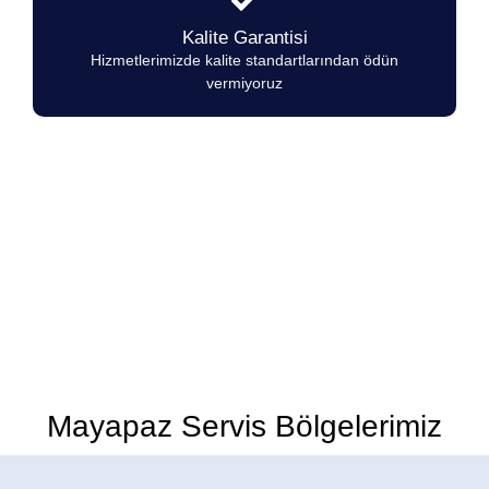
Kalite Garantisi
Hizmetlerimizde kalite standartlarından ödün
vermiyoruz
Mayapaz Marka Ocakların herhangi bir
arıza durumunda 7/24 hizmetinizdeyiz.
Mayapaz Servis Bölgelerimiz