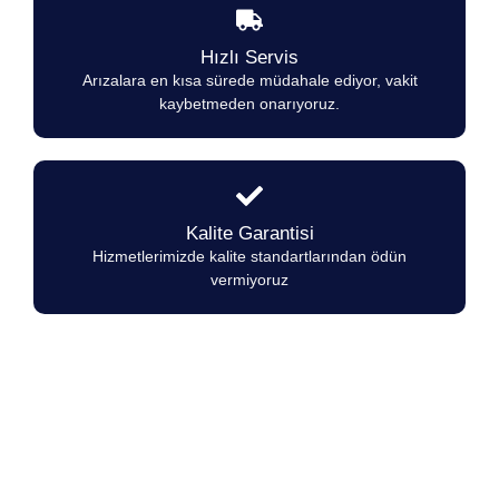
Hızlı Servis
Arızalara en kısa sürede müdahale ediyor, vakit
kaybetmeden onarıyoruz.
Kalite Garantisi
Hizmetlerimizde kalite standartlarından ödün
vermiyoruz
Atalay Marka Ocakların herhangi bir
arıza durumunda 7/24 hizmetinizdeyiz.