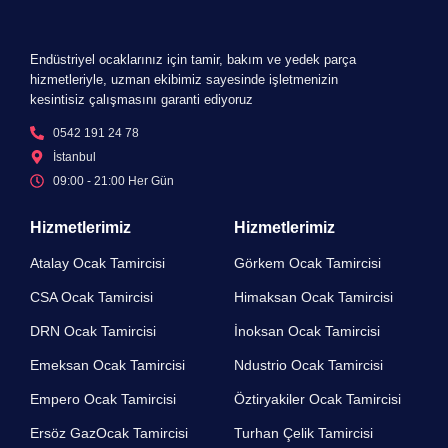
Endüstriyel ocaklarınız için tamir, bakım ve yedek parça
hizmetleriyle, uzman ekibimiz sayesinde işletmenizin
kesintisiz çalışmasını garanti ediyoruz
0542 191 24 78
İstanbul
09:00 - 21:00 Her Gün​
Hizmetlerimiz
Hizmetlerimiz
Atalay Ocak Tamircisi
Görkem Ocak Tamircisi
CSA Ocak Tamircisi
Himaksan Ocak Tamircisi
DRN Ocak Tamircisi​
İnoksan Ocak Tamircisi
Emeksan Ocak Tamircisi​
Ndustrio Ocak Tamircisi
Empero Ocak Tamircisi​
Öztiryakiler Ocak Tamircisi
Ersöz GazOcak Tamircisi​
Turhan Çelik Tamircisi