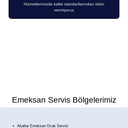
Hizmetlerimizde kalite standartlarından ödün
vermiyoruz
Emeksan Marka Ocakların herhangi bir
arıza durumunda 7/24 hizmetinizdeyiz.
Emeksan Servis Bölgelerimiz
Akatlar Emeksan Ocak Servisi