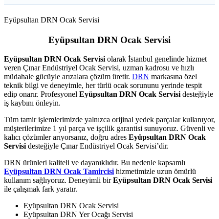
Eyüpsultan DRN Ocak Servisi
Eyüpsultan DRN Ocak Servisi
Eyüpsultan DRN Ocak Servisi
olarak İstanbul genelinde hizmet
veren Çınar Endüstriyel Ocak Servisi, uzman kadrosu ve hızlı
müdahale gücüyle arızalara çözüm üretir.
DRN
markasına özel
teknik bilgi ve deneyimle, her türlü ocak sorununu yerinde tespit
edip onarır. Profesyonel
Eyüpsultan DRN Ocak Servisi
desteğiyle
iş kaybını önleyin.
Tüm tamir işlemlerimizde yalnızca orijinal yedek parçalar kullanıyor,
müşterilerimize 1 yıl parça ve işçilik garantisi sunuyoruz. Güvenli ve
kalıcı çözümler arıyorsanız, doğru adres
Eyüpsultan DRN Ocak
Servisi
desteğiyle Çınar Endüstriyel Ocak Servisi’dir.
DRN ürünleri kaliteli ve dayanıklıdır. Bu nedenle kapsamlı
Eyüpsultan DRN Ocak Tamircisi
hizmetimizle uzun ömürlü
kullanım sağlıyoruz. Deneyimli bir
Eyüpsultan DRN Ocak
Servisi
ile çalışmak fark yaratır.
Eyüpsultan DRN Ocak Servisi
Eyüpsultan DRN Yer Ocağı Servisi