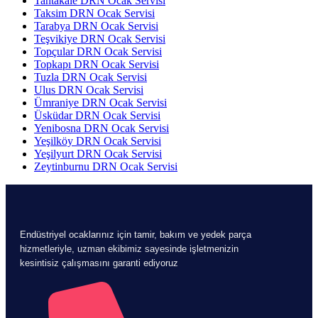
Tahtakale DRN Ocak Servisi
Taksim DRN Ocak Servisi
Tarabya DRN Ocak Servisi
Teşvikiye DRN Ocak Servisi
Topçular DRN Ocak Servisi
Topkapı DRN Ocak Servisi
Tuzla DRN Ocak Servisi
Ulus DRN Ocak Servisi
Ümraniye DRN Ocak Servisi
Üsküdar DRN Ocak Servisi
Yenibosna DRN Ocak Servisi
Yeşilköy DRN Ocak Servisi
Yeşilyurt DRN Ocak Servisi
Zeytinburnu DRN Ocak Servisi
Endüstriyel ocaklarınız için tamir, bakım ve yedek parça
hizmetleriyle, uzman ekibimiz sayesinde işletmenizin
kesintisiz çalışmasını garanti ediyoruz