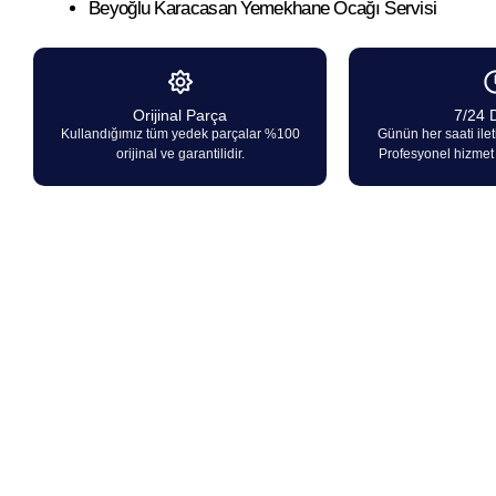
Beyoğlu Karacasan Yemekhane Ocağı Servisi
Orijinal Parça
7/24 
Kullandığımız tüm yedek parçalar %100
Günün her saati ilet
orijinal ve garantilidir.
Profesyonel hizmet i
Karacasan Marka Ocakların 
hizmetinizdeyiz.