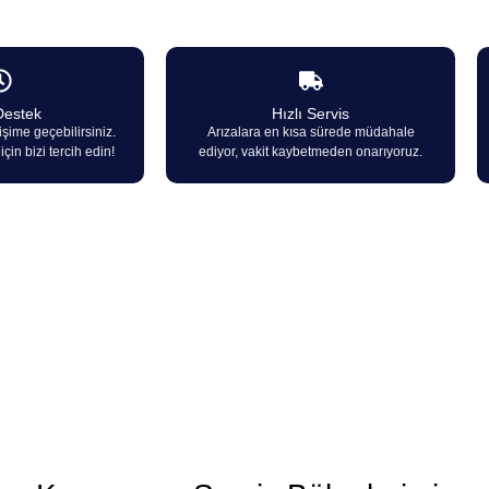
Destek
Hızlı Servis
işime geçebilirsiniz.
Arızalara en kısa sürede müdahale
çin bizi tercih edin!
ediyor, vakit kaybetmeden onarıyoruz.
herhangi bir arıza durumunda 7/24