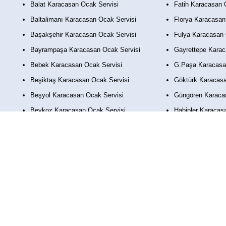
Balat Karacasan Ocak Servisi
Fatih Karacasan 
Baltalimanı Karacasan Ocak Servisi
Florya Karacasan
Başakşehir Karacasan Ocak Servisi
Fulya Karacasan 
Bayrampaşa Karacasan Ocak Servisi
Gayrettepe Karac
Bebek Karacasan Ocak Servisi
G.Paşa Karacasa
Beşiktaş Karacasan Ocak Servisi
Göktürk Karacasa
Beşyol Karacasan Ocak Servisi
Güngören Karaca
Beykoz Karacasan Ocak Servisi
Habipler Karacas
Beylikdüzü Karacasan Ocak Servisi
Harbiye Karacasa
Beyoğlu Karacasan Ocak Servisi