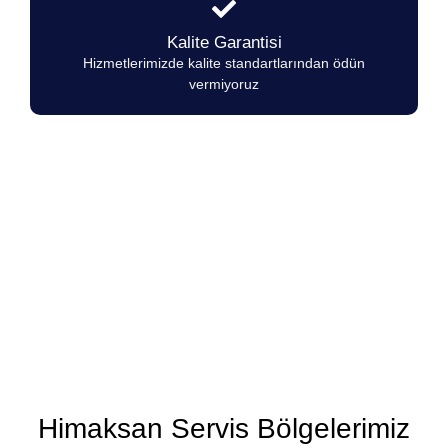
Kalite Garantisi
Hizmetlerimizde kalite standartlarından ödün
vermiyoruz
Himaksan Marka Ocakların herhangi
bir arıza durumunda 7/24
hizmetinizdeyiz.
Himaksan Servis Bölgelerimiz