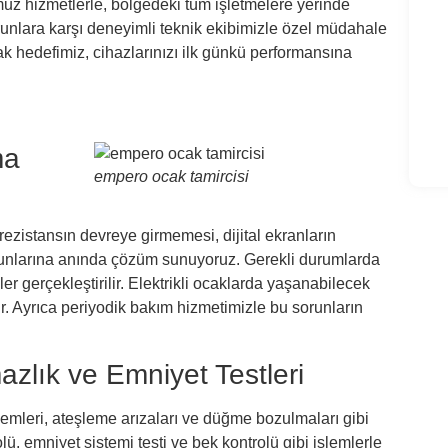
z hizmetlerle, bölgedeki tüm işletmelere yerinde
Oca
sorunlara karşı deneyimli teknik ekibimizle özel müdahale
k hedefimiz, cihazlarınızı ilk günkü performansına
Oca
Oca
ma
empero ocak tamircisi
rezistansın devreye girmemesi, dijital ekranların
sorunlarına anında çözüm sunuyoruz. Gerekli durumlarda
mler gerçekleştirilir. Elektrikli ocaklarda yaşanabilecek
ir. Ayrıca periyodik bakım hizmetimizle bu sorunların
zlık ve Emniyet Testleri
mleri, ateşleme arızaları ve düğme bozulmaları gibi
ü, emniyet sistemi testi ve bek kontrolü gibi işlemlerle