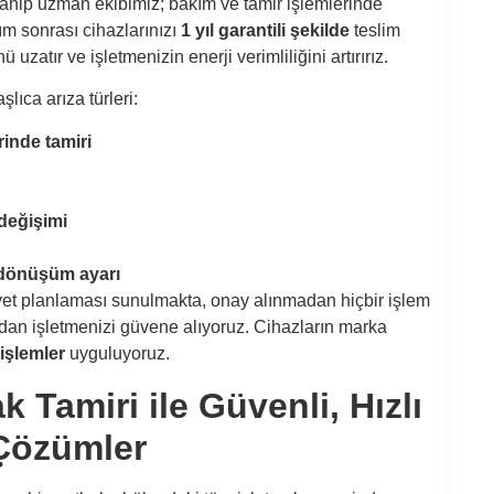
ahip uzman ekibimiz; bakım ve tamir işlemlerinde
Bula
ım sonrası cihazlarınızı
1 yıl garantili şekilde
teslim
zatır ve işletmenizin enerji verimliliğini artırırız.
Bula
ıca arıza türleri:
Bula
rinde tamiri
Bula
 değişimi
Bul
 dönüşüm ayarı
Bul
Gel
yet planlaması sunulmakta, onay alınmadan hiçbir işlem
n işletmenizi güvene alıyoruz. Cihazların marka
Bul
işlemler
uyguluyoruz.
Tamiri ile Güvenli, Hızlı
Bula
 Çözümler
Oca
Sön