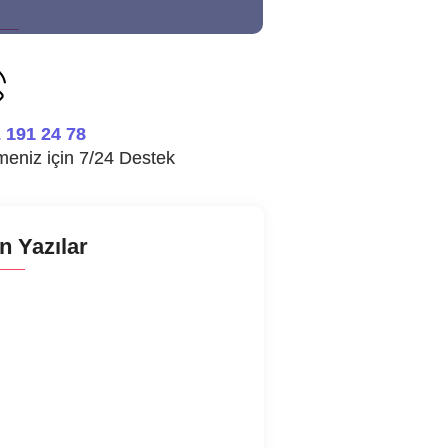
 191 24 78
tmeniz için 7/24 Destek
n Yazılar
şık Makinesi Şartel Attırıyor
şık Makinesi Parlatıcı Almıyor
aşık Makinesi Deterjan Almıyor