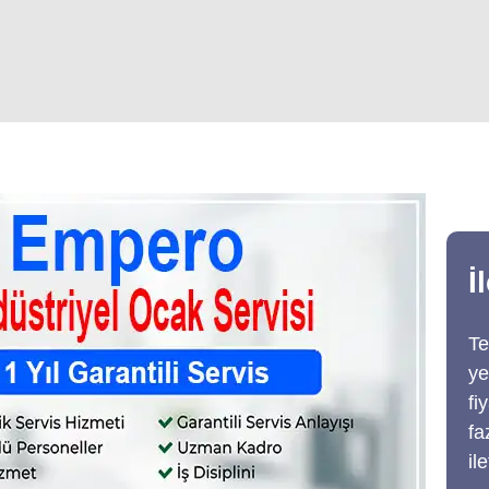
İ
Te
ye
fi
fa
il