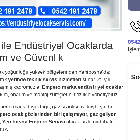
0542
ile Endüstriyel Ocaklarda
İşle
m ve Güvenlik
tfak yoğunluğu yüksek bölgelerinden Yenibosna’da;
So
arak
yerinde teknik servis hizmetleri
sunar. 25 yılı
nlaşmış kadromuzla,
Empero marka endüstriyel ocaklar
ım, onarım ve montaj süreçlerini titizlikle yönetiyoruz.
Bula
 performans düşüklüğü, gaz sızıntısı, ısı kaybı ya da
Bula
ero ocak gözlerinden biri çalışmıyor
,
gaz geliyor
,
Yenibosna Empero Servisi
olarak hızlı müdahale
Bul
ruz.