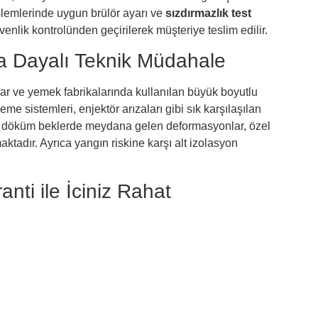
lemlerinde uygun brülör ayarı ve
sızdırmazlık test
venlik kontrolünden geçirilerek müşteriye teslim edilir.
a Dayalı Teknik Müdahale
nlar ve yemek fabrikalarında kullanılan büyük boyutlu
me sistemleri, enjektör arızaları gibi sık karşılaşılan
tal döküm beklerde meydana gelen deformasyonlar, özel
ktadır. Ayrıca yangın riskine karşı alt izolasyon
nti ile İçiniz Rahat
e uzun ömürlü tamir çözümleri sunar. Cihazınıza yapılan
 Tüm servis hizmetleri
1 yıl parça ve işçilik garantisi
destek almak için çağrı merkezimiz her gün aktiftir.
 verimli ve sürdürülebilir çalışması için 7/24
hızlı ve kalıcı çözümlerle destek veriyoruz. Profesyonel
ksamasına izin vermiyoruz.