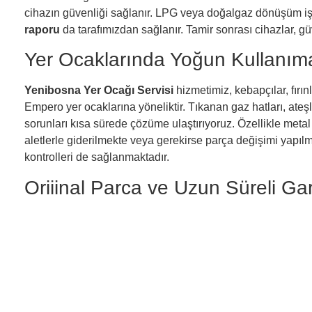
cihazın güvenliği sağlanır. LPG veya doğalgaz dönüşüm iş
raporu
da tarafımızdan sağlanır. Tamir sonrası cihazlar, gü
Yer Ocaklarında Yoğun Kullanım
Yenibosna Yer Ocağı Servisi
hizmetimiz, kebapçılar, fırı
Empero yer ocaklarına yöneliktir. Tıkanan gaz hatları, ateşle
sorunları kısa sürede çözüme ulaştırıyoruz. Özellikle me
aletlerle giderilmekte veya gerekirse parça değişimi yapılma
kontrolleri de sağlanmaktadır.
Orijinal Parça ve Uzun Süreli Gara
Yenibosna Empero Servisi
, Empero orijinal parçaları il
her işlem, parça kodu ve işlem fişiyle birlikte kayda alınır.
kapsamındadır. Aynı gün servis talebi oluşturmak ve teknik 
Yenibosna Empero Tamircisi
olarak mutfağınızın güvenli,
yanınızdayız. Cihazlarınızda yaşadığınız her türlü sorunda 
teknik kadromuzla işletmenize değer katıyor, işlerinizin a