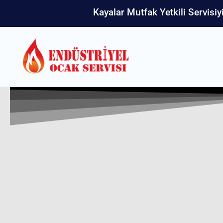
Kayalar Mutfak Yetkili Servisiy