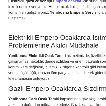
Elektrikli, gazlı ve yer tipi
Empero ocaklar
için sunduğumu
teknik destek veriyoruz. Her bir ocak tipi için farklılaşan 
yöntemleri geliştiriyoruz.
Yenibosna Empero Servisi
olara
ulaştırmak.
Elektrikli Empero Ocaklarda Isıt
Problemlerine Akılcı Müdahale
Yenibosna Elektrikli Ocak Tamiri
hizmetimizde, özellikle 
çalışmaması, sıcaklık dengesizlikleri ve enerji bağlantı 
kontrol kartı değişimi, iç temizlik, sigorta kontrolü gibi işle
verim düşüklüğü, cihazın tüm parçaları test edilerek gideril
tekrarlamasını önlüyoruz.
Gazlı Empero Ocaklarda Sızdırma
Yenibosna Gazlı Ocak Tamiri
kapsamında gaz akışı proble
arızalara doğrudan müdahale ederiz. Gaz kesici valf kontrol