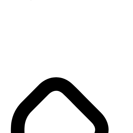
Teknik destek, bakım süreçleri, yedek parça
temini veya fiyatlandırma hakkında daha
fazla bilgi almak için bizimle iletişime
geçmekten çekinmeyin.