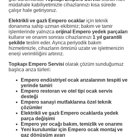
müdahale kabiliyetimizle cihazlarınızı kısa sürede
çalışır hale getiriyoruz.
Elektrikli ve gazlı Empero ocaklar
için teknik
donanıma sahip uzman ekibimiz; bakım ve tamir
işlemlerinde yalnızca
orijinal Empero yedek parçaları
kullanır ve onarım sonrası cihazlarınızı
1 yıl garantili
şekilde
teslim eder. Ayrıca periyodik bakım
hizmetimizle, cihazların ömrünü uzatır ve işletmenizin
enerji verimliliğini artırırız.
Topkapı Empero Servisi
olarak çözüm sunduğumuz
başlıca arıza türleri:
Empero endüstriyel ocak arızalarının tespiti ve
yerinde tamiri
Empero restoran ve otel tipi ocak servis
desteği
Empero sanayi mutfaklarına özel teknik
çözümler
Elektrikli ve gazlı Empero ocaklarda yedek
parça değişimi
Empero yer ocağı bakım, temizlik ve onarımı
Yeni kurulumlar için Empero ocak montaj ve
gaz dönüşüm ayarı