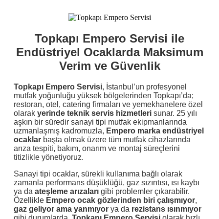
Topkapı Empero Servisi ile
Endüstriyel Ocaklarda Maksimum
Verim ve Güvenlik
Topkapı Empero Servisi
, İstanbul’un profesyonel
mutfak yoğunluğu yüksek bölgelerinden Topkapı’da;
restoran, otel, catering firmaları ve yemekhanelere özel
olarak
yerinde teknik servis hizmetleri
sunar. 25 yılı
aşkın bir süredir sanayi tipi mutfak ekipmanlarında
uzmanlaşmış kadromuzla,
Empero marka endüstriyel
ocaklar
başta olmak üzere tüm mutfak cihazlarında
arıza tespiti, bakım, onarım ve montaj süreçlerini
titizlikle yönetiyoruz.
Sanayi tipi ocaklar, sürekli kullanıma bağlı olarak
zamanla performans düşüklüğü, gaz sızıntısı, ısı kaybı
ya da
ateşleme arızaları
gibi problemler çıkarabilir.
Özellikle
Empero ocak gözlerinden biri çalışmıyor
,
gaz geliyor ama yanmıyor
ya da
rezistans ısınmıyor
gibi durumlarda,
Topkapı Empero Servisi
olarak hızlı