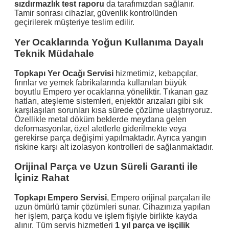
sızdırmazlık test raporu
da tarafımızdan sağlanır.
Tamir sonrası cihazlar, güvenlik kontrolünden
geçirilerek müşteriye teslim edilir.
Yer Ocaklarında Yoğun Kullanıma Dayalı
Teknik Müdahale
Topkapı Yer Ocağı Servisi
hizmetimiz, kebapçılar,
fırınlar ve yemek fabrikalarında kullanılan büyük
boyutlu Empero yer ocaklarına yöneliktir. Tıkanan gaz
hatları, ateşleme sistemleri, enjektör arızaları gibi sık
karşılaşılan sorunları kısa sürede çözüme ulaştırıyoruz.
Özellikle metal döküm beklerde meydana gelen
deformasyonlar, özel aletlerle giderilmekte veya
gerekirse parça değişimi yapılmaktadır. Ayrıca yangın
riskine karşı alt izolasyon kontrolleri de sağlanmaktadır.
Orijinal Parça ve Uzun Süreli Garanti ile
İçiniz Rahat
Topkapı Empero Servisi
, Empero orijinal parçaları ile
uzun ömürlü tamir çözümleri sunar. Cihazınıza yapılan
her işlem, parça kodu ve işlem fişiyle birlikte kayda
alınır. Tüm servis hizmetleri
1 yıl parça ve işçilik