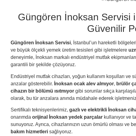
Güngören İnoksan Servisi i
Güvenilir 
Güngören İnoksan Servisi
, İstanbul’un hareketli bölgeler
ve büyük ölçekli yemek üretim tesisleri gibi işletmelere
uzm
deneyimle, İnoksan markalı endüstriyel mutfak ekipmanlarınd
garantili bir şekilde çözüyoruz.
Endüstriyel mutfak cihazları, yoğun kullanım koşulları ve 
arızalar gösterebilir.
İnoksan ocak alev almıyor
,
brülör ç
cihazın bir bölümü ısıtmıyor
gibi sorunlar sıkça karşılaşı
olarak, bu tür arızalara anında müdahale ederek işletmenizi
Sertifikalı teknisyenlerimiz,
gazlı ve elektrikli İnoksan cih
onarımda
orijinal İnoksan yedek parçalar
kullanıyor ve ta
sunuyoruz. Ayrıca, cihazlarınızın uzun ömürlü olması ve b
bakım hizmetleri
sağlıyoruz.