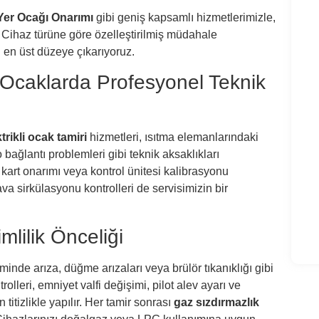
Geli
Yer Ocağı Onarımı
gibi geniş kapsamlı hizmetlerimizle,
 Cihaz türüne göre özelleştirilmiş müdahale
Bula
 en üst düzeye çıkarıyoruz.
Bula
i Ocaklarda Profesyonel Teknik
Ocak
Sön
trikli ocak tamiri
hizmetleri, ısıtma elemanlarındaki
Ocak
o bağlantı problemleri gibi teknik aksaklıkları
kart onarımı veya kontrol ünitesi kalibrasyonu
Oca
ava sirkülasyonu kontrolleri de servisimizin bir
Ocak
lilik Önceliği
minde arıza, düğme arızaları veya brülör tıkanıklığı gibi
trolleri, emniyet valfi değişimi, pilot alev ayarı ve
 titizlikle yapılır. Her tamir sonrası
gaz sızdırmazlık