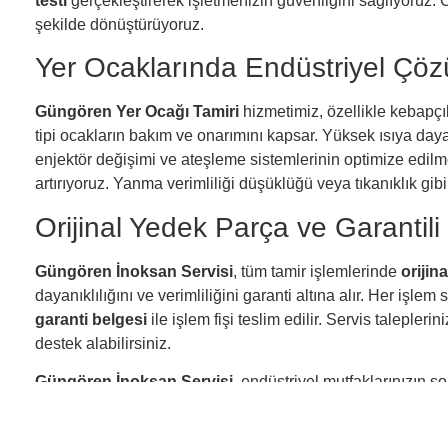
testi
gerçekleştirerek işletmenizin güvenliğini sağlıyoruz.
şekilde dönüştürüyoruz.
Yer Ocaklarında Endüstriyel Çöz
Güngören Yer Ocağı Tamiri
hizmetimiz, özellikle kebapçıl
tipi ocakların bakım ve onarımını kapsar. Yüksek ısıya dayan
enjektör değişimi ve ateşleme sistemlerinin optimize edilme
artırıyoruz. Yanma verimliliği düşüklüğü veya tıkanıklık gibi 
Orijinal Yedek Parça ve Garantili
Güngören İnoksan Servisi
, tüm tamir işlemlerinde
orijin
dayanıklılığını ve verimliliğini garanti altına alır. Her işlem
garanti belgesi
ile işlem fişi teslim edilir. Servis talepler
destek alabilirsiniz.
Güngören İnoksan Servisi
, endüstriyel mutfaklarınızın s
güvenilir çözümler sunar. İster elektrikli, ister gazlı, ister 
uzman teknik servis hizmetlerimizden faydalanabilirsiniz.