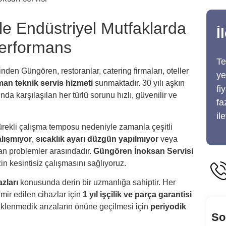
le Endüstriyel Mutfaklarda
İ
Performans
Te
inden Güngören, restoranlar, catering firmaları, oteller
ye
an teknik servis hizmeti
sunmaktadır. 30 yılı aşkın
fi
a karşılaşılan her türlü sorunu hızlı, güvenilir ve
fa
il
sürekli çalışma temposu nedeniyle zamanla çeşitli
alışmıyor
,
sıcaklık ayarı düzgün yapılmıyor
veya
lan problemler arasındadır.
Güngören İnoksan Servisi
n kesintisiz çalışmasını sağlıyoruz.
azları
konusunda derin bir uzmanlığa sahiptir. Her
mir edilen cihazlar için
1 yıl işçilik ve parça garantisi
eklenmedik arızaların önüne geçilmesi için
periyodik
So