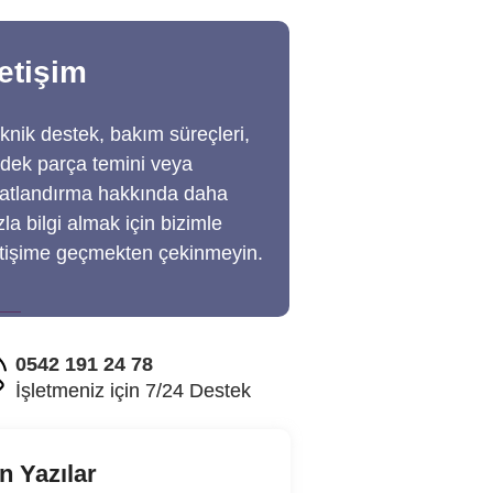
letişim​
knik destek, bakım süreçleri,
dek parça temini veya
yatlandırma hakkında daha
zla bilgi almak için bizimle
etişime geçmekten çekinmeyin.
0542 191 24 78
İşletmeniz için 7/24 Destek
n Yazılar