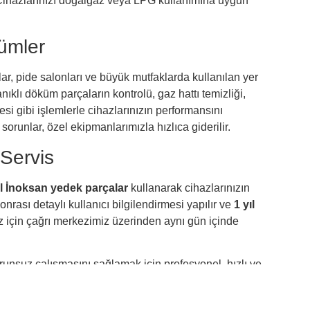
 Cihazlarınızı doğalgaz veya LPG kullanımına uygun
ümler
ar, pide salonları ve büyük mutfaklarda kullanılan yer
ıklı döküm parçaların kontrolü, gaz hattı temizliği,
si gibi işlemlerle cihazlarınızın performansını
sorunlar, özel ekipmanlarımızla hızlıca giderilir.
 Servis
al İnoksan yedek parçalar
kullanarak cihazlarınızın
 sonrası detaylı kullanıcı bilgilendirmesi yapılır ve
1 yıl
iniz için çağrı merkezimiz üzerinden aynı gün içinde
orunsuz çalışmasını sağlamak için profesyonel, hızlı ve
yer ocağı olsun, tüm
İnoksan
cihazlarınız için bize ulaşarak