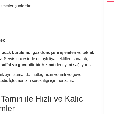
metler şunlardır:
Bula
Bula
Bula
tek
Bula
n ocak kurulumu
,
gaz dönüşüm işlemleri
ve
teknik
 Servis öncesinde detaylı fiyat teklifleri sunarak,
Bula
e
şeffaf ve güvenilir bir hizmet
deneyimi sağlıyoruz.
eğil, aynı zamanda mutfağınızın verimli ve güvenli
Bula
dir. İşletmenizin sürekliliği için her zaman
Bula
miri ile Hızlı ve Kalıcı
Bula
mler
Bula