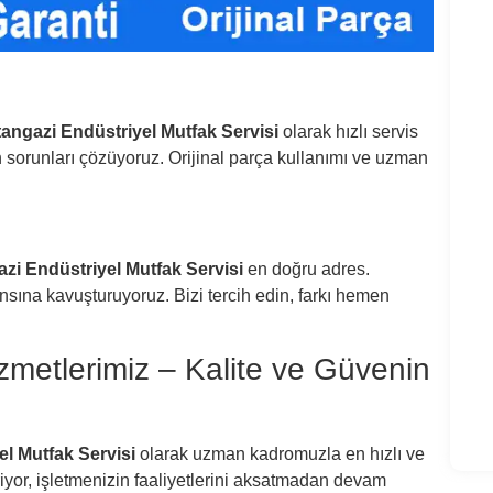
Bul
Gel
Bul
tangazi Endüstriyel Mutfak Servisi
olarak hızlı servis
n sorunları çözüyoruz. Orijinal parça kullanımı ve uzman
Bula
Oca
Sön
zi Endüstriyel Mutfak Servisi
en doğru adres.
Oca
nsına kavuşturuyoruz. Bizi tercih edin, farkı hemen
Oca
zmetlerimiz – Kalite ve Güvenin
Oca
el Mutfak Servisi
olarak uzman kadromuzla en hızlı ve
riyor, işletmenizin faaliyetlerini aksatmadan devam