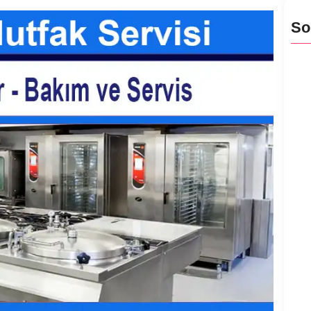
So
Bula
Bula
Bul
Bula
Bula
Bula
Bula
Bul