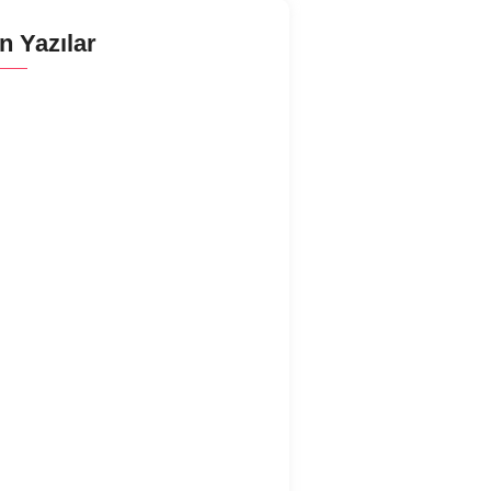
n Yazılar
şık Makinesi Şartel Attırıyor
şık Makinesi Parlatıcı Almıyor
aşık Makinesi Deterjan Almıyor
şık Makinesi Sesli Çalışıyor
şık Makinesi Islak Çıkarıyor
şık Makinesi Leke Bırakıyor
şık Makinesi Sürekli Su Alıyor
aşık Makinesi Suyu Boşaltmıyor