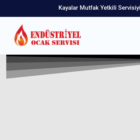
Kayalar Mutfak Yetkili Servisiy