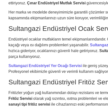
ettiriyoruz.
Çınar Endüstriyel Mutfak Servisi
güvencesiyle 
Her marka ve modelde deneyimimizle garantili çözümler 
kapsamında ekipmanlarınızı uzun süre koruyor, verimliliğiniz
Sultangazi Endüstriyel Ocak Serv
Endüstriyel ocaklar mutfakların temel ekipmanlarındandır. G
kaçağı veya ısı dağılımı problemleri yaşanabilir.
Sultangaz
hızlıca gideriyor, ocaklarınızı güvenli hale getiriyoruz.
Sult
parça kullanıyoruz.
Sultangazi Endüstriyel Yer Ocağı Servisi
ile geniş yüzey
Profesyonel ekibimizle güvenli ve verimli kullanım sağlıyor
Sultangazi Endüstriyel Fritöz Ser
Fritözler yoğun yağ kullanımından dolayı rezistans ve termo
Fritöz Servisi
olarak yağ sızıntısı, ısıtma problemleri ve el
sanayi tipi fritöz servisi
ile cihazlarınızı eski performans