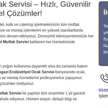
k Servisi – Hızlı, Güvenilir
İ
el Çözümler!
tel, kafe ve catering işletmelerinizin tüm mutfak
Te
m ve montaj işlemlerini en yüksek standartlarda
ye
isiz devam ettiriyoruz. Deneyimli teknisyenlerimizle her
fi
l Mutfak Servisi
kalitesini her hizmetimizde
fa
il
leri yoğun kullanıma dayanıklı olsa da zamanla bakım
ngazi Endüstriyel Ocak Servisi
bünyesinde ocak,
ım ve montaj hizmetlerini profesyonelce yapıyoruz.
ı çözümler üretiyoruz.
0542
tfak Servisi
ile yapılan tüm onarımlar 1 yıl garanti
İşle
hale ediyoruz. Hemen arayın, detaylı bilgi ve