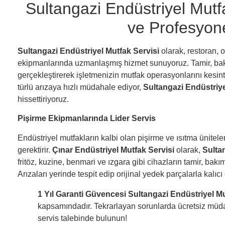
Sultangazi Endüstriyel Mutfa
ve Profesyon
Sultangazi Endüstriyel Mutfak Servisi
olarak, restoran, o
ekipmanlarında uzmanlaşmış hizmet sunuyoruz. Tamir, bakı
gerçekleştirerek işletmenizin mutfak operasyonlarını kesint
türlü arızaya hızlı müdahale ediyor,
Sultangazi Endüstriye
hissettiriyoruz.
Pişirme Ekipmanlarında Lider Servis
Endüstriyel mutfakların kalbi olan pişirme ve ısıtma ünite
gerektirir.
Çınar Endüstriyel Mutfak Servisi
olarak,
Sulta
fritöz, kuzine, benmari ve ızgara gibi cihazların tamir, bak
Arızaları yerinde tespit edip orijinal yedek parçalarla kalıc
1 Yıl Garanti Güvencesi
Sultangazi Endüstriyel Mu
kapsamındadır. Tekrarlayan sorunlarda ücretsiz müda
servis talebinde bulunun!