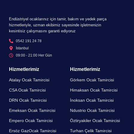
Endüstriyel ocaklarınız için tamir, bakım ve yedek parça
hizmetleriyle, uzman ekibimiz sayesinde işletmenizin
kesintisiz çalışmasını garanti ediyoruz
0542 191 24 78
İstanbul
09:00 - 21:00 Her Gün​
Hizmetlerimiz
Hizmetlerimiz
Atalay Ocak Tamircisi
Görkem Ocak Tamircisi
CSA Ocak Tamircisi
Himaksan Ocak Tamircisi
DRN Ocak Tamircisi​
İnoksan Ocak Tamircisi
Emeksan Ocak Tamircisi​
Ndustrio Ocak Tamircisi
Empero Ocak Tamircisi​
Öztiryakiler Ocak Tamircisi
Ersöz GazOcak Tamircisi​
Turhan Çelik Tamircisi