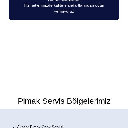
Hizmetlerimizde kalite standartlarından ödün
vermiyoruz
Pimak Marka Ocakların herhangi bir
arıza durumunda 7/24 hizmetinizdeyiz.
Pimak Servis Bölgelerimiz
Akatlar Pimak Ocak Servisi