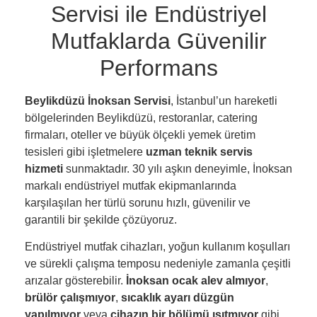
Servisi ile Endüstriyel
Mutfaklarda Güvenilir
Performans
Beylikdüzü İnoksan Servisi
, İstanbul’un hareketli
bölgelerinden Beylikdüzü, restoranlar, catering
firmaları, oteller ve büyük ölçekli yemek üretim
tesisleri gibi işletmelere
uzman teknik servis
hizmeti
sunmaktadır. 30 yılı aşkın deneyimle, İnoksan
markalı endüstriyel mutfak ekipmanlarında
karşılaşılan her türlü sorunu hızlı, güvenilir ve
garantili bir şekilde çözüyoruz.
Endüstriyel mutfak cihazları, yoğun kullanım koşulları
ve sürekli çalışma temposu nedeniyle zamanla çeşitli
arızalar gösterebilir.
İnoksan ocak alev almıyor
,
brülör çalışmıyor
,
sıcaklık ayarı düzgün
yapılmıyor
veya
cihazın bir bölümü ısıtmıyor
gibi