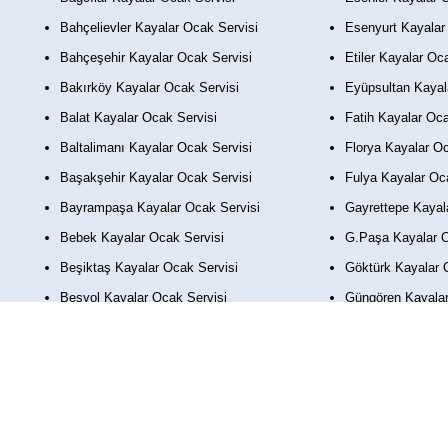
Bahçelievler Kayalar Ocak Servisi
Esenyurt Kayalar
Bahçeşehir Kayalar Ocak Servisi
Etiler Kayalar Oc
Bakırköy Kayalar Ocak Servisi
Eyüpsultan Kayal
Balat Kayalar Ocak Servisi
Fatih Kayalar Oca
Baltalimanı Kayalar Ocak Servisi
Florya Kayalar Oc
Başakşehir Kayalar Ocak Servisi
Fulya Kayalar Oc
Bayrampaşa Kayalar Ocak Servisi
Gayrettepe Kayal
Bebek Kayalar Ocak Servisi
G.Paşa Kayalar O
Beşiktaş Kayalar Ocak Servisi
Göktürk Kayalar 
Beşyol Kayalar Ocak Servisi
Güngören Kayalar
Beykoz Kayalar Ocak Servisi
Habipler Kayalar 
Beylikdüzü Kayalar Ocak Servisi
Harbiye Kayalar 
Beyoğlu Kayalar Ocak Servisi