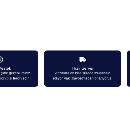
Destek
Hızlı Servis
işime geçebilirsiniz.
Arızalara en kısa sürede müdahale
çin bizi tercih edin!
ediyor, vakit kaybetmeden onarıyoruz.
hangi bir arıza durumunda 7/24 hizmetinizdey